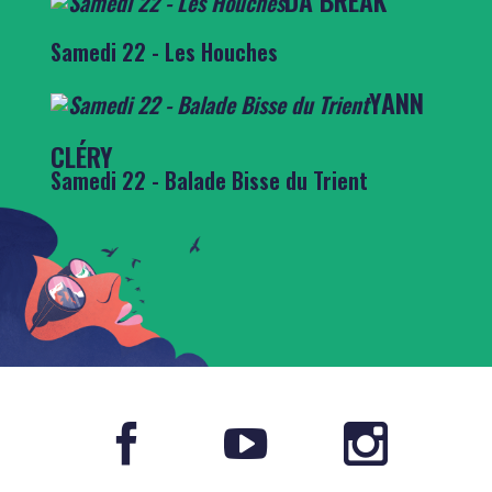
DA BREAK
Samedi 22 - Les Houches
YANN
CLÉRY
Samedi 22 - Balade Bisse du Trient