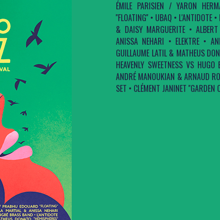
ÉMILE PARISIEN / YARON HE
''FLOATING'' • UBAQ • L'ANTIDOTE
& DAISY MARGUERITE • ALBERT 
ANISSA NEHARI • ELEKTRE • AN
GUILLAUME LATIL & MATHEUS DONAT
HEAVENLY SWEETNESS VS HUGO B
ANDRÉ MANOUKIAN & ARNAUD ROB
SET • CLÉMENT JANINET ''GARDEN O