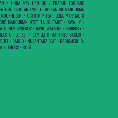
RMAN / LINDA MAY HAN OH / PRABHU EDOUARD
 • FRÉDÉRIC SOULARD ''GET HIGH'' • ANDRÉ MANOUKIAN
MOUKHEIBER • OCTOTRIP FEAT. LEÏLA MARTIAL &
DRÉ MANOUKIAN 4TET ''LA SULTANE'' • AWA LY •
O ''HÉMISPHÈRES'' • DAVID WALTERS • HABIBISLY •
LASTA | DJ SET • CAMILLE & MATTHIEU SAGLIO •
ERT • DAOUD • NUSANTARA BEAT • RADIOMEUH DJ
F SILENCES'' • ROGÊ