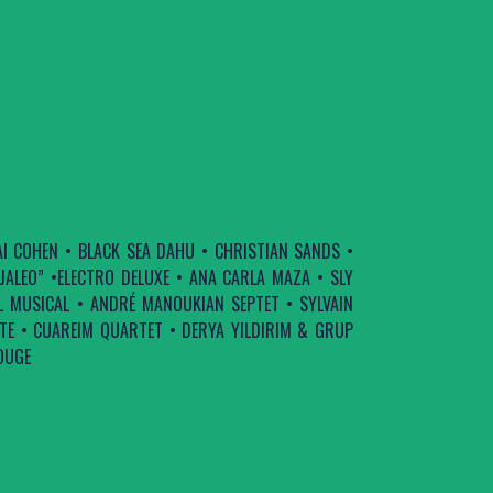
I COHEN • BLACK SEA DAHU • CHRISTIAN SANDS •
JALEO” •ELECTRO DELUXE • ANA CARLA MAZA • SLY
L MUSICAL • ANDRÉ MANOUKIAN SEPTET • SYLVAIN
JATE • CUAREIM QUARTET • DERYA YILDIRIM & GRUP
OUGE