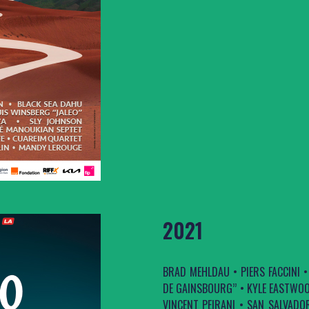
2021
BRAD MEHLDAU • PIERS FACCINI 
DE GAINSBOURG’’ • KYLE EASTWOOD
VINCENT PEIRANI • SAN SALVADO