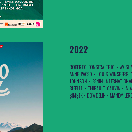
2022
ROBERTO FONSECA TRIO • AVISHA
ANNE PACEO • LOUIS WINSBERG “
JOHNSON • BENIN INTERNATIONA
RIFFLET • THIBAULT CAUVIN • A
ŞIMŞEK • DOWDELIN • MANDY LER