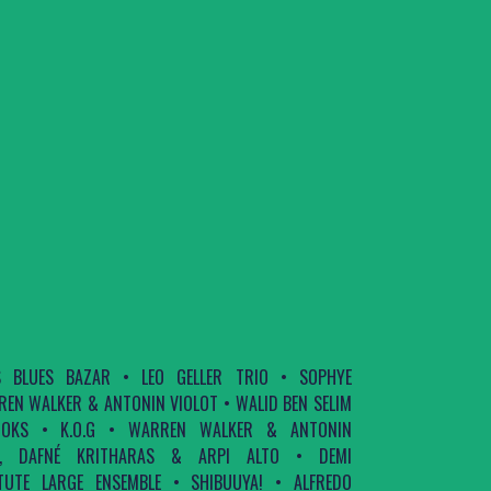
S BLUES BAZAR • LEO GELLER TRIO • SOPHYE
RREN WALKER & ANTONIN VIOLOT • WALID BEN SELIM
OKS • K.O.G • WARREN WALKER & ANTONIN
N, DAFNÉ KRITHARAS & ARPI ALTO • DEMI
UTE LARGE ENSEMBLE • SHIBUUYA! • ALFREDO