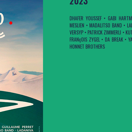
2023
DHAFER YOUSSEF • GABI HARTM
MESLIEN • MADALITSO BAND • LA
VERSYP • PATRICK ZIMMERLI • KU
FRANçOIS ZYGEL • DA BREAK • Y
HONNET BROTHERS