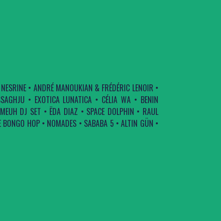
 NESRINE • ANDRÉ MANOUKIAN & FRÉDÉRIC LENOIR •
SAGHJU • EXOTICA LUNATICA • CÉLIA WA • BENIN
MEUH DJ SET • ËDA DIAZ • SPACE DOLPHIN • RAUL
E BONGO HOP • NOMADES • SABABA 5 • ALTIN GÜN •