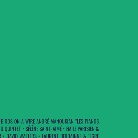
• BIRDS ON A WIRE ANDRÉ MANOUKIAN ‘‘LES PIANOS
 QUINTET • SÉLÈNE SAINT-AIMÉ • EMILE PARISIEN &
R • DAVID WALTERS • LAURENT BERDAINNE & TIGRE