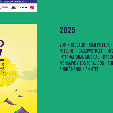
2025
YOM X CECCALDI • SIÂN POTTOK •
MITSUNE • GALLOWSTREET • MIS
INTERNATIONAL MUSICAL • RADIO
MONSALVE Y LOS FORAJIDOS • TH
ANDRÉ MANOUKIAN 4TET