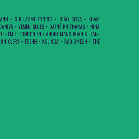
ANN • GUILLAUME PERRET • JOÃO SELVA • KHAM
DANIVA • YEMEN BLUES • DAFNÉ KRITHARAS • NINA
TU • ÉMILE LONDONIEN • ANDRÉ MANOUKIAN & JEAN-
ANN CLERY • FOEHN • KOLINGA • RADIOMEUH • THE