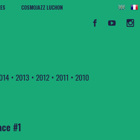
RES
COSMOJAZZ LUCHON
014
•
2013
•
2012
•
2011
•
2010
ace #1