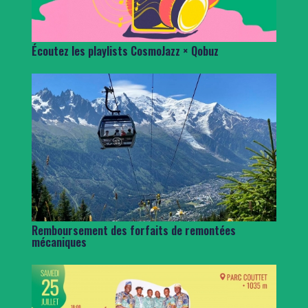
Écoutez les playlists CosmoJazz × Qobuz
Remboursement des forfaits de remontées
mécaniques