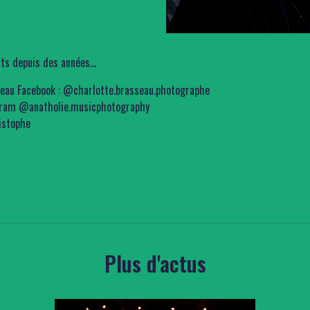
s depuis des années...
seau
Facebook : @charlotte.brasseau.photographe
gram @anatholie.musicphotography
ristophe
Plus d'actus